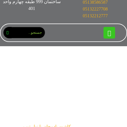
ساختمان 999 طبقه چهارم واحد
05138586587
401
05132227708
05132212777
کاشت بادمجان با نوار
تیپ
مقالات
کاشت بادمجان با نوار تیپ