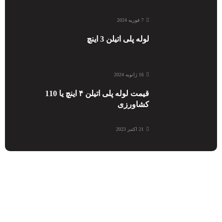
7 فوریه 2024
لوله پلی اتیلن 3 اینچ
16 ژانویه 2024
قیمت لوله پلی اتیلن ۴ اینچ یا 110
کشاورزی
21 اکتبر 2023
واحد صادرات
09150030831