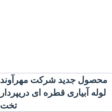
+989126994580
+989126994580
commercialmehravand@gmail.com
commercial@mehravand.com
Все права защищены компанией Mehravand
محصول جدید شرکت مهرآوند
لوله آبیاری قطره ای دریپردار
تخت